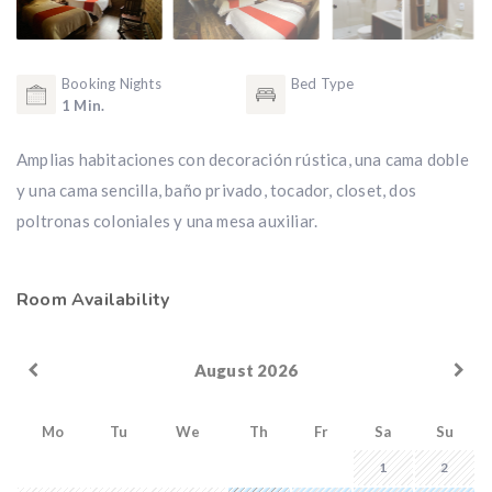
Booking Nights
Bed Type
1 Min.
Amplias habitaciones con decoración rústica, una cama doble
y una cama sencilla, baño privado, tocador, closet, dos
poltronas coloniales y una mesa auxiliar.
Room Availability
August 2026
Mo
Tu
We
Th
Fr
Sa
Su
1
2