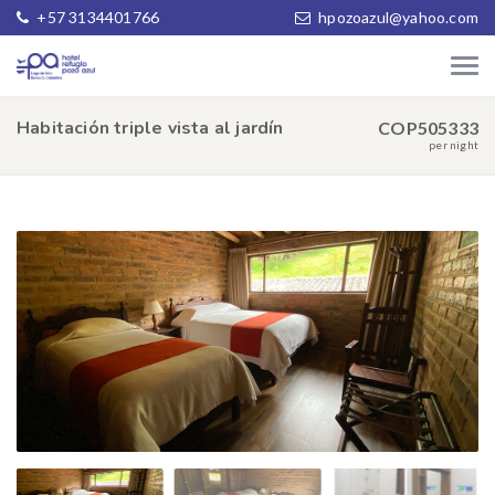
+57 3134401766
hpozoazul@yahoo.com
Habitación triple vista al jardín
COP505333
per night