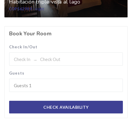
Habitación triple vista al lago
COP562989
/ night
Book Your Room
Check In/Out
Guests
Guests
1
CHECK AVAILABILITY