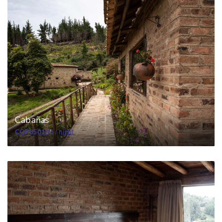
Cabañas
COP850136
/ night