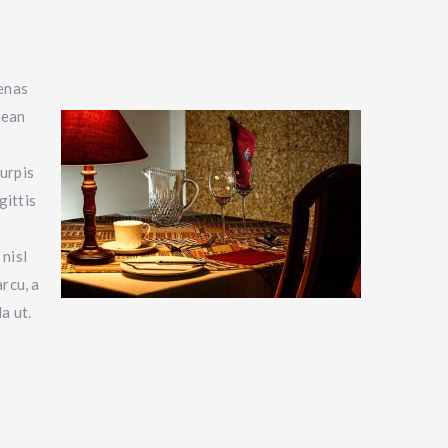
cenas
nean
turpis
gittis
 nisl
rcu, a
a ut.