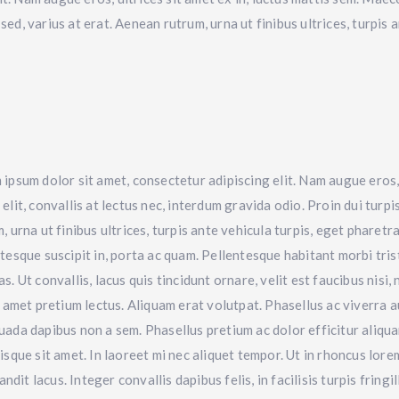
sed, varius at erat. Aenean rutrum, urna ut finibus ultrices, turpis
ipsum dolor sit amet, consectetur adipiscing elit. Nam augue eros, 
elit, convallis at lectus nec, interdum gravida odio. Proin dui turp
, urna ut finibus ultrices, turpis ante vehicula turpis, eget pharet
tesque suscipit in, porta ac quam. Pellentesque habitant morbi tri
s. Ut convallis, lacus quis tincidunt ornare, velit est faucibus nisi
t amet pretium lectus. Aliquam erat volutpat. Phasellus ac viverra 
ada dapibus non a sem. Phasellus pretium ac dolor efficitur aliquam
isque sit amet. In laoreet mi nec aliquet tempor. Ut in rhoncus lor
it lacus. Integer convallis dapibus felis, in facilisis turpis fringill