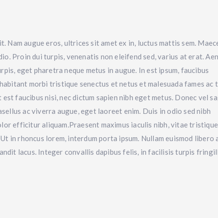
it. Nam augue eros, ultrices sit amet ex in, luctus mattis sem. Mae
io. Proin dui turpis, venenatis non eleifend sed, varius at erat. Ae
turpis, eget pharetra neque metus in augue. In est ipsum, faucibus
 habitant morbi tristique senectus et netus et malesuada fames ac 
it est faucibus nisi, nec dictum sapien nibh eget metus. Donec vel sa
asellus ac viverra augue, eget laoreet enim. Duis in odio sed nibh
or efficitur aliquam.Praesent maximus iaculis nibh, vitae tristique
. Ut in rhoncus lorem, interdum porta ipsum. Nullam euismod libero a
it lacus. Integer convallis dapibus felis, in facilisis turpis fringill