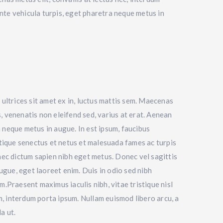
 ante vehicula turpis, eget pharetra neque metus in
ultrices sit amet ex in, luctus mattis sem. Maecenas
is, venenatis non eleifend sed, varius at erat. Aenean
ra neque metus in augue. In est ipsum, faucibus
stique senectus et netus et malesuada fames ac turpis
, nec dictum sapien nibh eget metus. Donec vel sagittis
augue, eget laoreet enim. Duis in odio sed nibh
.Praesent maximus iaculis nibh, vitae tristique nisl
em, interdum porta ipsum. Nullam euismod libero arcu, a
a ut.