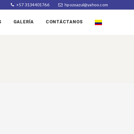
+57 3134401766
hpozoazul@yahoo.com
S
GALERÍA
CONTÁCTANOS