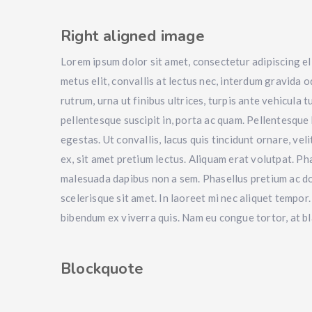
Right aligned image
Lorem ipsum dolor sit amet, consectetur adipiscing el
metus elit, convallis at
lectus nec, interdum gravida od
rutrum, urna ut finibus ultrices, turpis ante vehicula 
pellentesque suscipit in, porta ac quam. Pellentesque
egestas. Ut convallis, lacus quis tincidunt ornare, vel
ex, sit amet pretium lectus. Aliquam erat volutpat. Ph
malesuada dapibus non a sem. Phasellus pretium ac dol
scelerisque sit amet. In laoreet mi nec aliquet tempor
bibendum ex viverra quis. Nam eu congue tortor, at bland
Blockquote