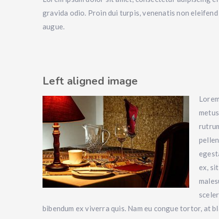
gravida odio. Proin dui turpis, venenatis non eleifend 
augue.
Left aligned image
Lorem 
metus 
rutrum
pellen
egesta
ex, si
malesu
sceler
bibendum ex viverra quis. Nam eu congue tortor, at bland