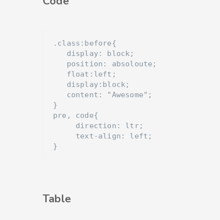
Code
.class:before{

   display: block;

   position: absoloute;

   float:left;

   display:block;

   content: "Awesome";

}

pre, code{

     direction: ltr;

     text-align: left;

Table